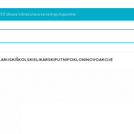
50 dinara i obračunava se na kraju kupovine.
ARIJSKI
ŠKOLSKI
SLIKARSKI
PUTNI
POKLONI
NOVO
AKCIJE