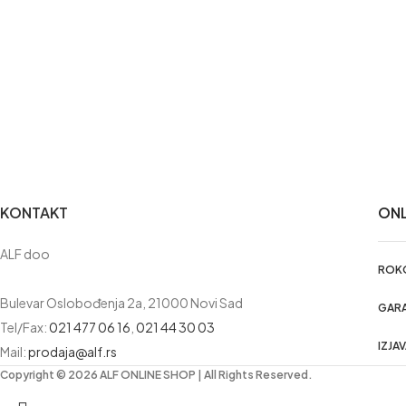
KONTAKT
ONL
ALF doo
ROKO
Bulevar Oslobođenja 2a, 21000 Novi Sad
GARA
Tel/Fax:
021 477 06 16
,
021 44 30 03
IZJA
Mail:
prodaja@alf.rs
Copyright © 2026 ALF ONLINE SHOP | All Rights Reserved.