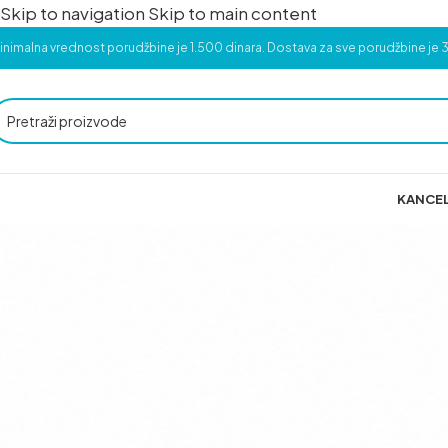
Skip to navigation
Skip to main content
inimalna vrednost porudžbine je 1.500 dinara. Dostava za sve porudžbine je 3
KANCEL