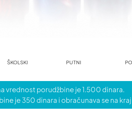
ŠKOLSKI
PUTNI
PO
a vrednost porudžbine je 1.500 dinara.
ine je 350 dinara i obračunava se na kra