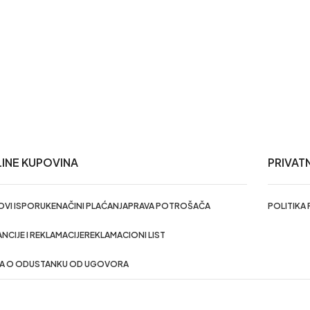
INE KUPOVINA
PRIVAT
VI ISPORUKE
NAČINI PLAĆANJA
PRAVA POTROŠAČA
POLITIKA
NCIJE I REKLAMACIJE
REKLAMACIONI LIST
VA O ODUSTANKU OD UGOVORA