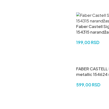
DODAJ U KORPU
Faber Castell Sig
154315 narandža
199,00
RSD
DODAJ U KORPU
FABER CASTELL S
metallic 154624 
599,00
RSD
DODAJ U KORPU