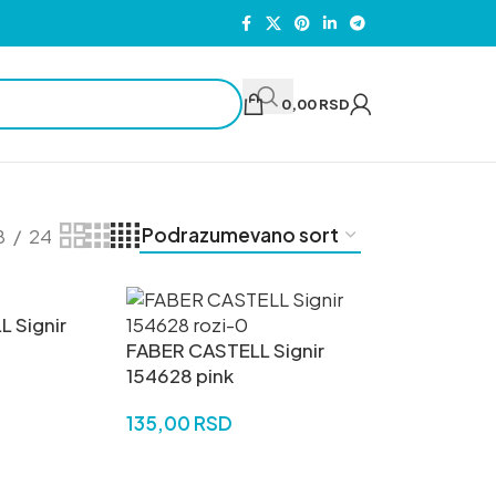
0,00
RSD
8
24
 Signir
FABER CASTELL Signir
154628 pink
135,00
RSD
U
DODAJ U KORPU