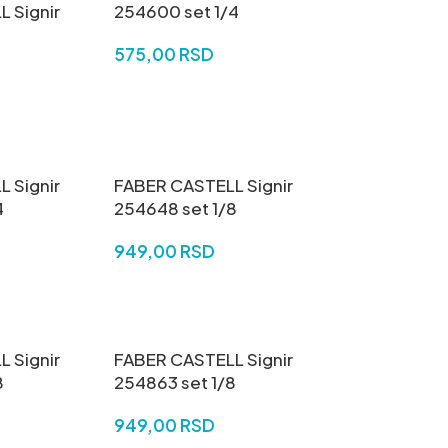
 Signir
254600 set 1/4
575,00
RSD
DODAJ U KORPU
U
 Signir
FABER CASTELL Signir
4
254648 set 1/8
949,00
RSD
U
DODAJ U KORPU
 Signir
FABER CASTELL Signir
8
254863 set 1/8
949,00
RSD