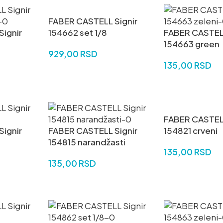
FABER CASTELL Signir
ignir
154662 set 1/8
FABER CASTELL
154663 green
929,00
RSD
135,00
RSD
DODAJ U KORPU
DODAJ U KORP
FABER CASTELL
ignir
FABER CASTELL Signir
154821 crveni
154815 narandžasti
135,00
RSD
135,00
RSD
DODAJ U KORP
DODAJ U KORPU