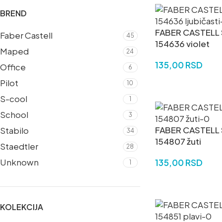
BREND
FABER CASTELL S
Faber Castell
45
154636 violet
Maped
24
135,00
RSD
Office
6
Pilot
DODAJ U KORPU
10
S-cool
1
School
3
FABER CASTELL S
Stabilo
34
154807 žuti
Staedtler
28
Unknown
135,00
RSD
1
DODAJ U KORPU
KOLEKCIJA