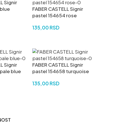
 Signir
 blue
FABER CASTELL Signir
pastel 154654 rose
135,00
RSD
U
DODAJ U KORPU
 Signir
FABER CASTELL Signir
pale blue
pastel 154658 turquoise
135,00
RSD
U
DODAJ U KORPU
NOST