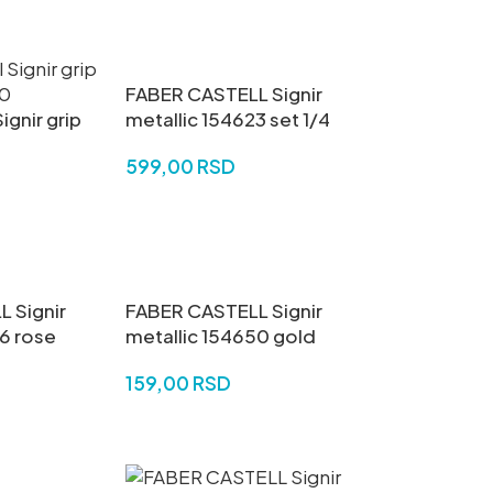
U
DODAJ U KORPU
FABER CASTELL Signir
ignir grip
metallic 154623 set 1/4
599,00
RSD
DODAJ U KORPU
U
 Signir
FABER CASTELL Signir
26 rose
metallic 154650 gold
159,00
RSD
U
DODAJ U KORPU