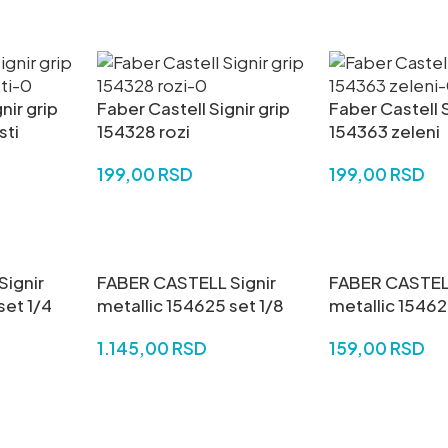
DODAJ U KORPU
DODAJ U KORP
nir grip
Faber Castell Signir grip
Faber Castell S
sti
154328 rozi
154363 zeleni
199,00
RSD
199,00
RSD
DODAJ U KORPU
DODAJ U KORP
ignir
FABER CASTELL Signir
FABER CASTELL
set 1/4
metallic 154625 set 1/8
metallic 1546
1.145,00
RSD
159,00
RSD
DODAJ U KORPU
DODAJ U KORP