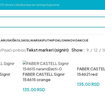
50 dinara i obračunava se na kraju kupovine.
ARIJSKI
ŠKOLSKI
SLIKARSKI
PUTNI
POKLONI
NOVO
AKCIJE
/
Pisaći pribor
/
Tekst markeri (signiri)
Show
9
12
1
FABER CASTELL
ignir
FABER CASTELL Signir
154621 red
154615 orange
135,00
RSD
135,00
RSD
DODAJ U KORP
DODAJ U KORPU