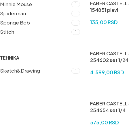
FABER CASTELL S
Minnie Mouse
1
154851 plavi
Spiderman
1
135,00
RSD
Sponge Bob
1
Stitch
DODAJ U KORPU
1
FABER CASTELL S
TEHNIKA
254602 set 1/24
Sketch&Drawing
1
4.599,00
RSD
DODAJ U KORPU
FABER CASTELL S
254654 set 1/4
575,00
RSD