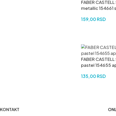
FABER CASTELL S
metallic 154661 s
159,00
RSD
DODAJ U KORPU
FABER CASTELL S
pastel 154655 a
135,00
RSD
DODAJ U KORPU
KONTAKT
ONL