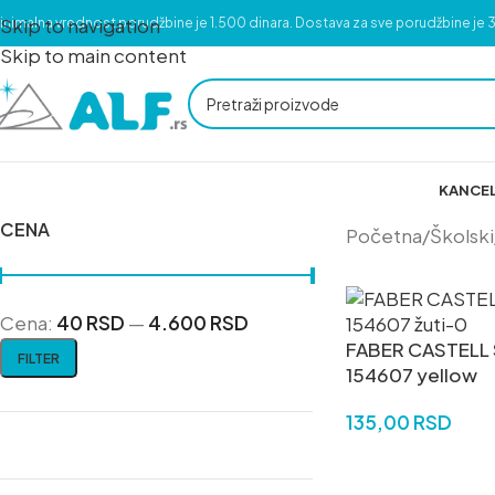
Skip to navigation
inimalna vrednost porudžbine je 1.500 dinara. Dostava za sve porudžbine je 3
Skip to main content
KANCEL
CENA
Početna
/
Školski
Cena:
40 RSD
—
4.600 RSD
FABER CASTELL S
FILTER
154607 yellow
135,00
RSD
DODAJ U KORPU