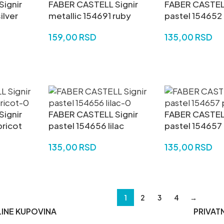
ignir
FABER CASTELL Signir
FABER CASTELL
ilver
metallic 154691 ruby
pastel 154652
159,00
RSD
135,00
RSD
DODAJ U KORPU
DODAJ U KORP
ignir
FABER CASTELL Signir
FABER CASTELL
pricot
pastel 154656 lilac
pastel 154657 
135,00
RSD
135,00
RSD
DODAJ U KORPU
DODAJ U KORP
1
2
3
4
→
INE KUPOVINA
PRIVAT