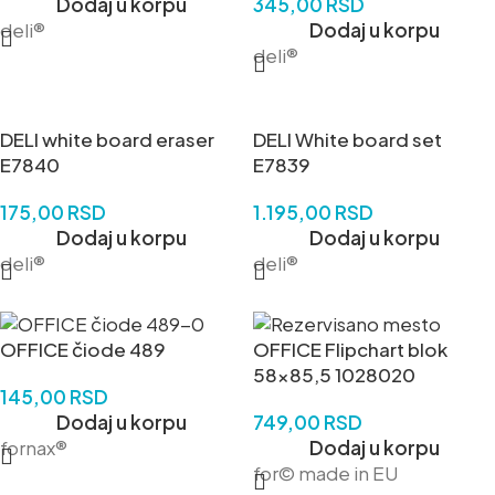
Dodaj u korpu
345,00
RSD
deli®
Dodaj u korpu
deli®
DELI white board eraser
DELI White board set
E7840
E7839
175,00
RSD
1.195,00
RSD
Dodaj u korpu
Dodaj u korpu
deli®
deli®
OFFICE čiode 489
OFFICE Flipchart blok
58×85,5 1028020
145,00
RSD
Dodaj u korpu
749,00
RSD
fornax®
Dodaj u korpu
for© made in EU