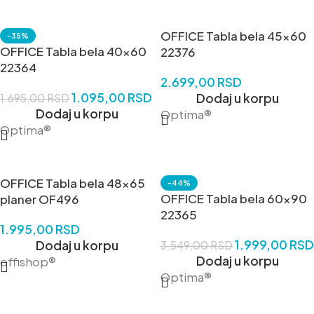
OFFICE Tabla bela 45×60
-35%
OFFICE Tabla bela 40×60
22376
22364
2.699,00
RSD
1.095,00
RSD
Dodaj u korpu
1.695,00
RSD
Dodaj u korpu
Optima®
Optima®
OFFICE Tabla bela 48×65
-44%
OFFICE Tabla bela 60×90
planer OF496
22365
1.995,00
RSD
1.999,00
RSD
Dodaj u korpu
3.549,00
RSD
Dodaj u korpu
offishop®
Optima®