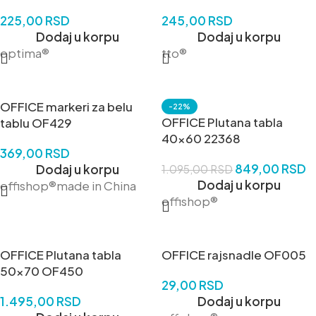
225,00
RSD
245,00
RSD
Dodaj u korpu
Dodaj u korpu
optima®
tto®
OFFICE markeri za belu
-22%
OFFICE Plutana tabla
tablu OF429
40×60 22368
369,00
RSD
849,00
RSD
Dodaj u korpu
1.095,00
RSD
Dodaj u korpu
offishop®made in China
offishop®
OFFICE Plutana tabla
OFFICE rajsnadle OF005
50×70 OF450
29,00
RSD
1.495,00
RSD
Dodaj u korpu