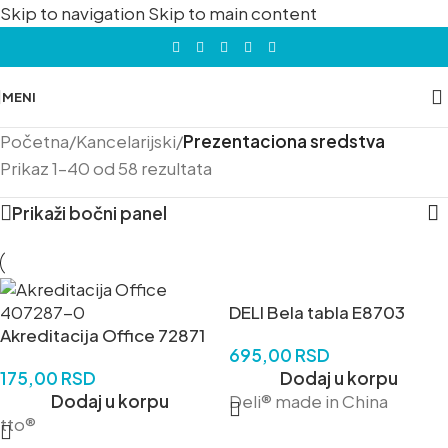
Skip to navigation
Skip to main content
MENI
Početna
/
Kancelarijski
/
Prezentaciona sredstva
Prikaz 1–40 od 58 rezultata
Prikaži bočni panel
DELI Bela tabla E8703
Akreditacija Office 72871
695,00
RSD
175,00
RSD
Dodaj u korpu
Dodaj u korpu
Deli® made in China
tto®