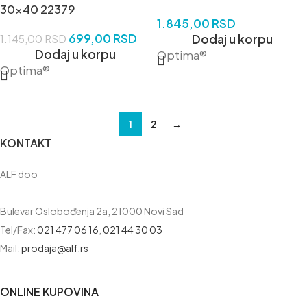
30×40 22379
1.845,00
RSD
699,00
RSD
Dodaj u korpu
1.145,00
RSD
Dodaj u korpu
Optima®
Optima®
1
2
→
KONTAKT
ALF doo
Bulevar Oslobođenja 2a, 21000 Novi Sad
Tel/Fax:
021 477 06 16
,
021 44 30 03
Mail:
prodaja@alf.rs
ONLINE KUPOVINA