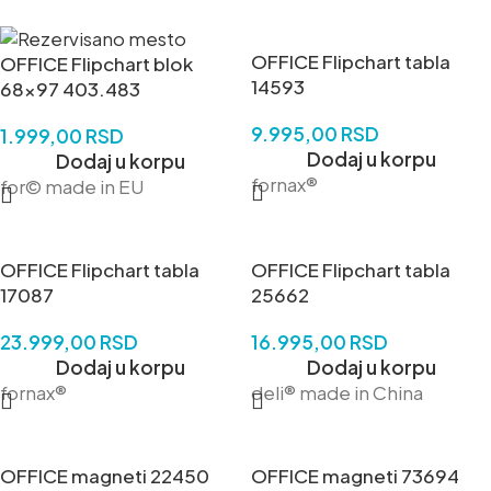
OFFICE Flipchart tabla
OFFICE Flipchart blok
14593
68×97 403.483
9.995,00
RSD
1.999,00
RSD
Dodaj u korpu
Dodaj u korpu
fornax®
for© made in EU
OFFICE Flipchart tabla
OFFICE Flipchart tabla
17087
25662
23.999,00
RSD
16.995,00
RSD
Dodaj u korpu
Dodaj u korpu
fornax®
deli® made in China
OFFICE magneti 22450
OFFICE magneti 73694