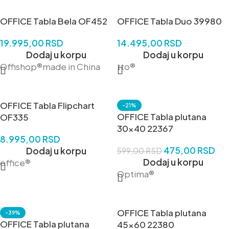
OFFICE Tabla Bela OF452
OFFICE Tabla Duo 39980
19.995,00
RSD
14.495,00
RSD
Dodaj u korpu
Dodaj u korpu
Offishop®made in China
tto®
OFFICE Tabla Flipchart
-21%
OFFICE Tabla plutana
OF335
30×40 22367
8.995,00
RSD
475,00
RSD
Dodaj u korpu
599,00
RSD
Dodaj u korpu
office®
Optima®
OFFICE Tabla plutana
-39%
OFFICE Tabla plutana
45×60 22380