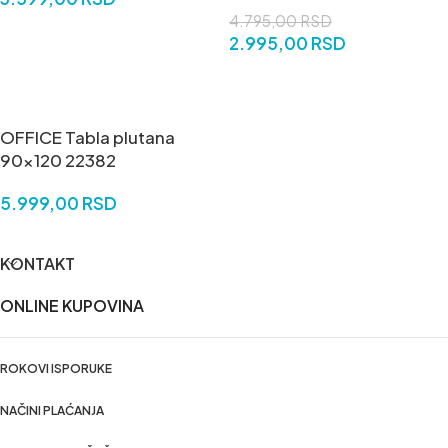
4.795,00
RSD
DODAJ U KORPU
2.995,00
RSD
DODAJ U KORPU
OFFICE Tabla plutana
90×120 22382
5.999,00
RSD
DODAJ U KORPU
KONTAKT
ONLINE KUPOVINA
ROKOVI ISPORUKE
NAČINI PLAĆANJA