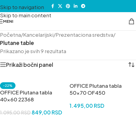
Skip to navigation
Skip to main content
MENI
Početna
/
Kancelarijski
/
Prezentaciona sredstva
/
Plutane table
Prikazano je svih 9 rezultata
Prikaži bočni panel
OFFICE Plutana tabla
-22%
OFFICE Plutana tabla
50×70 OF450
40×60 22368
1.495,00
RSD
849,00
RSD
1.095,00
RSD
DODAJ U KORPU
DODAJ U KORPU