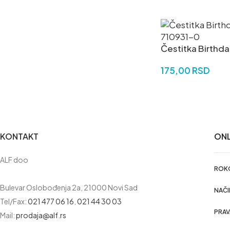
Čestitka Birthda
175,00
RSD
DODAJ U KORPU
KONTAKT
ONL
ALF doo
ROKO
Bulevar Oslobođenja 2a, 21000 Novi Sad
NAČI
Tel/Fax:
021 477 06 16
,
021 44 30 03
PRA
Mail:
prodaja@alf.rs