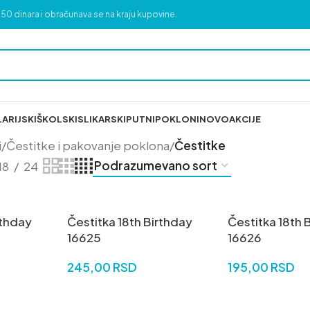
50 dinara i obračunava se na kraju kupovine.
ARIJSKI
ŠKOLSKI
SLIKARSKI
PUTNI
POKLONI
NOVO
AKCIJE
i
/
Čestitke i pakovanje poklona
/
Čestitke
18
24
rthday
Čestitka 18th Birthday
Čestitka 18th 
16625
16626
245,00
RSD
195,00
RSD
DODAJ U KORPU
DODAJ U KORP