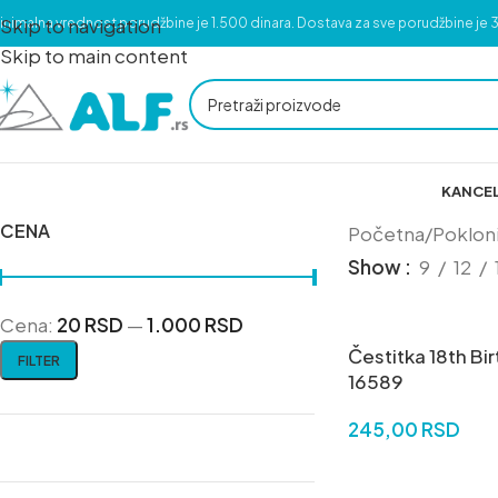
Skip to navigation
inimalna vrednost porudžbine je 1.500 dinara. Dostava za sve porudžbine je 3
Skip to main content
KANCEL
CENA
Početna
/
Poklon
Show
9
12
Cena:
20 RSD
—
1.000 RSD
Čestitka 18th Bi
FILTER
16589
245,00
RSD
DODAJ U KORPU