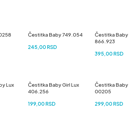
DODAJ U KORPU
DODAJ U KORP
50258
Čestitka Baby 749.054
Čestitka Baby
866.923
245,00
RSD
395,00
RSD
DODAJ U KORPU
DODAJ U KORP
oy Lux
Čestitka Baby Girl Lux
Čestitka Baby
406.256
00205
199,00
RSD
299,00
RSD
DODAJ U KORPU
DODAJ U KORP