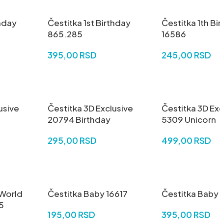
thday
Čestitka 1st Birthday
Čestitka 1th B
865.285
16586
395,00
RSD
245,00
RSD
DODAJ U KORPU
DODAJ U KORP
usive
Čestitka 3D Exclusive
Čestitka 3D Ex
20794 Birthday
5309 Unicorn
295,00
RSD
499,00
RSD
DODAJ U KORPU
DODAJ U KORP
 World
Čestitka Baby 16617
Čestitka Baby
5
195,00
RSD
395,00
RSD