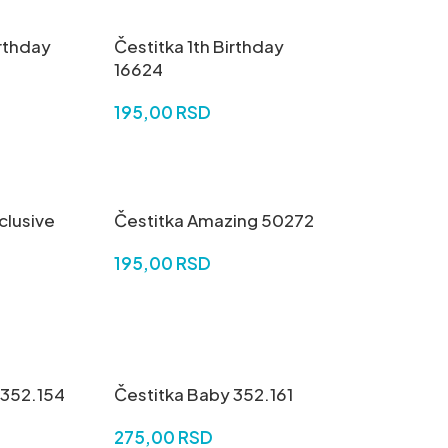
irthday
Čestitka 1th Birthday
16624
195,00
RSD
U
DODAJ U KORPU
clusive
Čestitka Amazing 50272
195,00
RSD
DODAJ U KORPU
U
 352.154
Čestitka Baby 352.161
275,00
RSD