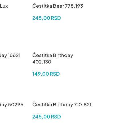
 Lux
Čestitka Bear 778.193
245,00
RSD
DODAJ U KORPU
U
day 16621
Čestitka Birthday
402.130
149,00
RSD
U
DODAJ U KORPU
hday 50296
Čestitka Birthday 710.821
245,00
RSD
U
DODAJ U KORPU