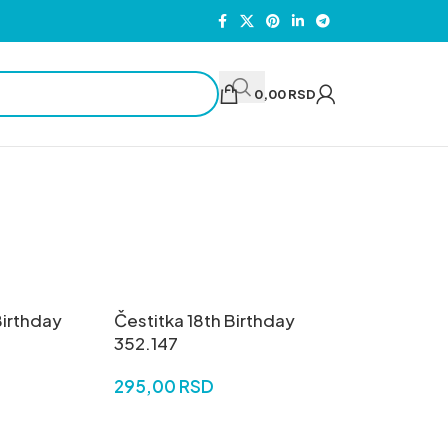
0,00
RSD
Birthday
Čestitka 18th Birthday
352.147
295,00
RSD
U
DODAJ U KORPU