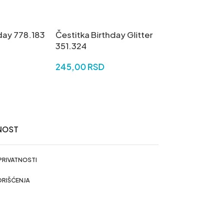
day 778.183
Čestitka Birthday Glitter
351.324
245,00
RSD
U
DODAJ U KORPU
NOST
 PRIVATNOSTI
ORIŠĆENJA