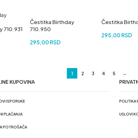
Čestitka Birthday
Čestitka Birth
y 710.931
710.950
295,00
RSD
295,00
RSD
DODAJ U KORP
DODAJ U KORPU
1
2
3
4
5
→
INE KUPOVINA
PRIVAT
VI ISPORUKE
POLITIKA
NI PLAĆANJA
USLOVI K
VA POTROŠAČA