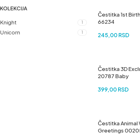
KOLEKCIJA
Čestitka 1st Bir
66234
Knight
1
Unicorn
1
245,00
RSD
DODAJ U KORPU
Čestitka 3D Excl
20787 Baby
399,00
RSD
DODAJ U KORPU
Čestitka Animal
Greetings 0020