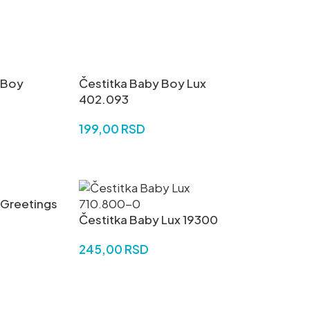
U
DODAJ U KORPU
 Boy
Čestitka Baby Boy Lux
402.093
199,00
RSD
U
DODAJ U KORPU
 Greetings
Čestitka Baby Lux 19300
245,00
RSD
U
DODAJ U KORPU