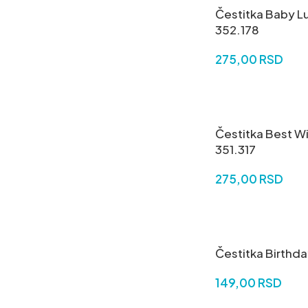
Čestitka Baby L
352.178
275,00
RSD
DODAJ U KORPU
Čestitka Best W
351.317
275,00
RSD
DODAJ U KORPU
Čestitka Birthda
149,00
RSD
DODAJ U KORPU