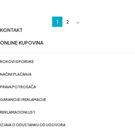
DODAJ U KORPU
DODAJ U KORPU
1
2
→
KONTAKT
ONLINE KUPOVINA
ROKOVI ISPORUKE
NAČINI PLAĆANJA
PRAVA POTROŠAČA
GARANCIJE I REKLAMACIJE
REKLAMACIONI LIST
IZJAVA O ODUSTANKU OD UGOVORA