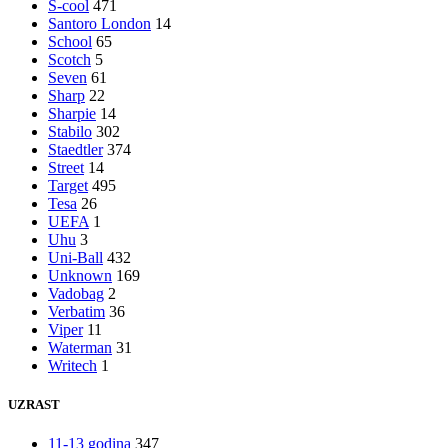
S-cool
471
Santoro London
14
School
65
Scotch
5
Seven
61
Sharp
22
Sharpie
14
Stabilo
302
Staedtler
374
Street
14
Target
495
Tesa
26
UEFA
1
Uhu
3
Uni-Ball
432
Unknown
169
Vadobag
2
Verbatim
36
Viper
11
Waterman
31
Writech
1
UZRAST
11-13 godina
347