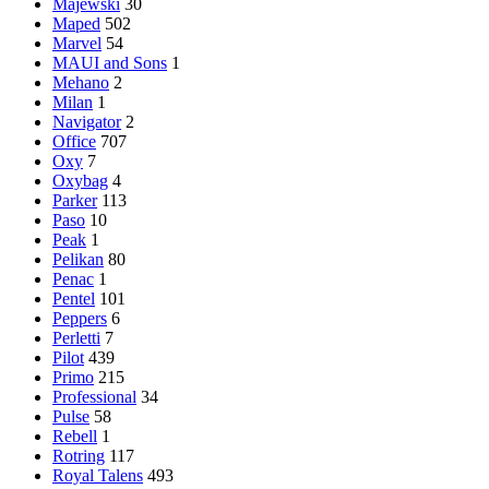
Majewski
30
Maped
502
Marvel
54
MAUI and Sons
1
Mehano
2
Milan
1
Navigator
2
Office
707
Oxy
7
Oxybag
4
Parker
113
Paso
10
Peak
1
Pelikan
80
Penac
1
Pentel
101
Peppers
6
Perletti
7
Pilot
439
Primo
215
Professional
34
Pulse
58
Rebell
1
Rotring
117
Royal Talens
493