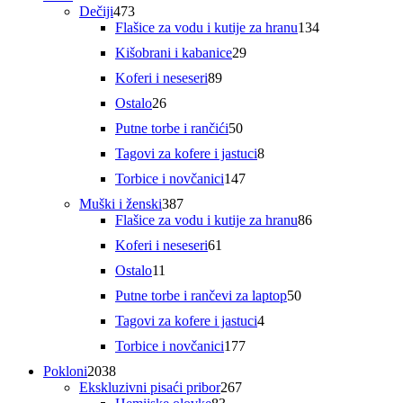
proizvoda
473
Dečiji
473
proizvoda
134
Flašice za vodu i kutije za hranu
134
proizvoda
29
Kišobrani i kabanice
29
proizvoda
89
Koferi i neseseri
89
proizvoda
26
Ostalo
26
proizvoda
50
Putne torbe i rančići
50
proizvoda
8
Tagovi za kofere i jastuci
8
proizvoda
147
Torbice i novčanici
147
proizvoda
387
Muški i ženski
387
proizvoda
86
Flašice za vodu i kutije za hranu
86
proizvoda
61
Koferi i neseseri
61
proizvod
11
Ostalo
11
proizvoda
50
Putne torbe i rančevi za laptop
50
proizvoda
4
Tagovi za kofere i jastuci
4
proizvoda
177
Torbice i novčanici
177
proizvoda
2038
Pokloni
2038
proizvoda
267
Ekskluzivni pisaći pribor
267
83
proizvoda