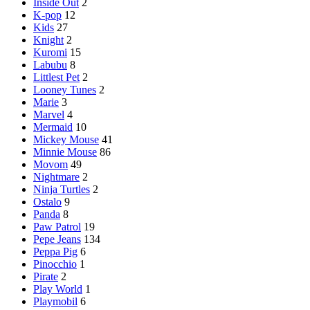
Inside Out
2
K-pop
12
Kids
27
Knight
2
Kuromi
15
Labubu
8
Littlest Pet
2
Looney Tunes
2
Marie
3
Marvel
4
Mermaid
10
Mickey Mouse
41
Minnie Mouse
86
Movom
49
Nightmare
2
Ninja Turtles
2
Ostalo
9
Panda
8
Paw Patrol
19
Pepe Jeans
134
Peppa Pig
6
Pinocchio
1
Pirate
2
Play World
1
Playmobil
6