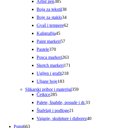
385
Artist pen
385
proizvoda
38
Boja za tekstil
38
proizvoda
34
Boje za staklo
34
proizvoda
62
Gvaš i tempere
62
proizvoda
45
Kaligrafija
45
proizvoda
57
Paint markeri
57
proizvoda
370
Pastele
370
proizvoda
263
Posca markeri
263
proizvoda
171
Sketch markeri
171
proizvod
218
Ugljen i grafit
218
proizvoda
183
Uljane boje
183
proizvoda
359
Slikarski pribor i materijal
359
285
proizvoda
Četkice
285
proizvoda
33
Palete, špahtle, posude i dr.
33
proizvoda
21
Štafelaji i podloge
21
proizvod
40
Vajanje, skulpture i duborez
40
proizvoda
663
Putni
663