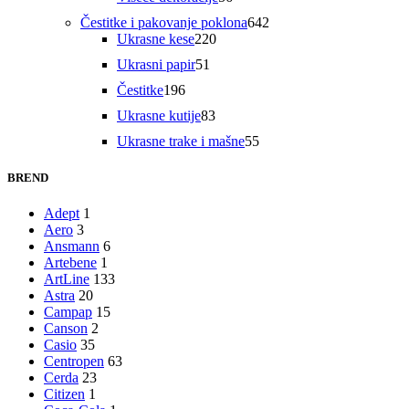
proizvoda
642
Čestitke i pakovanje poklona
642
220
proizvoda
Ukrasne kese
220
proizvoda
51
Ukrasni papir
51
proizvod
196
Čestitke
196
proizvoda
83
Ukrasne kutije
83
proizvoda
55
Ukrasne trake i mašne
55
proizvoda
BREND
Adept
1
Aero
3
Ansmann
6
Artebene
1
ArtLine
133
Astra
20
Campap
15
Canson
2
Casio
35
Centropen
63
Cerda
23
Citizen
1