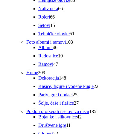
Hemijske olovke
83
proizvoda
66
Naliv pera
66
proizvoda
66
Roleri
66
proizvoda
15
Setovi
15
proizvoda
51
Tehničke olovke
51
proizvod
103
Foto albumi i ramovi
103
46
proizvoda
Albumi
46
proizvoda
10
Radosnice
10
proizvoda
47
Ramovi
47
proizvoda
209
Home
209
proizvoda
148
Dekoracija
148
proizvoda
22
Kasice, figure i vodene kugle
22
proizvoda
25
Party igre i dodaci
25
proizvoda
27
Šolje, čaše i flašice
27
proizvoda
185
Poklon proizvodi i setovi za decu
185
42
proizvoda
Bojanke i slikovnice
42
proizvoda
11
Društvene igre
11
proizvoda
22
Globusi
22