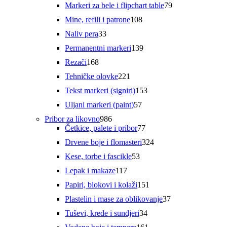
79
Markeri za bele i flipchart table
79
proizvoda
108
Mine, refili i patrone
108
proizvoda
33
Naliv pera
33
proizvoda
139
Permanentni markeri
139
proizvoda
168
Rezači
168
proizvoda
221
Tehničke olovke
221
proizvod
153
Tekst markeri (signiri)
153
proizvoda
57
Uljani markeri (paint)
57
proizvoda
986
Pribor za likovno
986
proizvoda
77
Četkice, palete i pribor
77
proizvoda
324
Drvene boje i flomasteri
324
proizvoda
53
Kese, torbe i fascikle
53
proizvoda
117
Lepak i makaze
117
proizvoda
151
Papiri, blokovi i kolaži
151
proizvod
37
Plastelin i mase za oblikovanje
37
proizvoda
34
Tuševi, krede i sundjeri
34
proizvoda
161