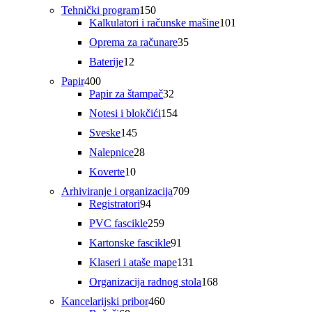
proizvoda
150
Tehnički program
150
proizvoda
101
Kalkulatori i računske mašine
101
proizvod
35
Oprema za računare
35
proizvoda
12
Baterije
12
proizvoda
400
Papir
400
proizvoda
32
Papir za štampač
32
proizvoda
154
Notesi i blokčići
154
proizvoda
145
Sveske
145
proizvoda
28
Nalepnice
28
proizvoda
10
Koverte
10
proizvoda
709
Arhiviranje i organizacija
709
94
proizvoda
Registratori
94
proizvoda
259
PVC fascikle
259
proizvoda
91
Kartonske fascikle
91
proizvod
131
Klaseri i ataše mape
131
proizvod
168
Organizacija radnog stola
168
proizvoda
460
Kancelarijski pribor
460