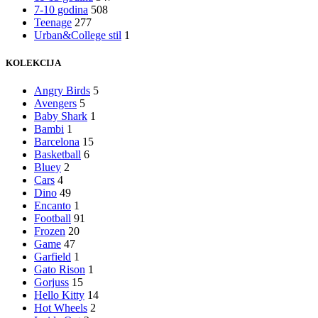
7-10 godina
508
Teenage
277
Urban&College stil
1
KOLEKCIJA
Angry Birds
5
Avengers
5
Baby Shark
1
Bambi
1
Barcelona
15
Basketball
6
Bluey
2
Cars
4
Dino
49
Encanto
1
Football
91
Frozen
20
Game
47
Garfield
1
Gato Rison
1
Gorjuss
15
Hello Kitty
14
Hot Wheels
2