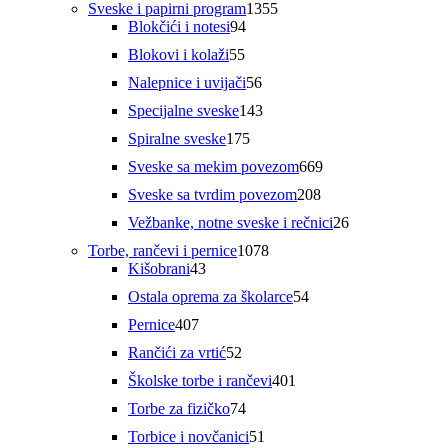
1355
Sveske i papirni program
1355
94
proizvoda
Blokčići i notesi
94
proizvoda
55
Blokovi i kolaži
55
proizvoda
56
Nalepnice i uvijači
56
proizvoda
143
Specijalne sveske
143
proizvoda
175
Spiralne sveske
175
proizvoda
669
Sveske sa mekim povezom
669
proizvoda
208
Sveske sa tvrdim povezom
208
proizvoda
26
Vežbanke, notne sveske i rečnici
26
proizvoda
1078
Torbe, rančevi i pernice
1078
43
proizvoda
Kišobrani
43
proizvoda
54
Ostala oprema za školarce
54
proizvoda
407
Pernice
407
proizvoda
52
Rančići za vrtić
52
proizvoda
401
Školske torbe i rančevi
401
proizvod
74
Torbe za fizičko
74
proizvoda
51
Torbice i novčanici
51