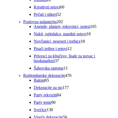
proizvoda
60
Kreativni setovi
60
proizvoda
52
Pečati i stikeri
52
proizvoda
202
Poslovna galanterija
202
proizvoda
105
Agende, planeri, rokovnici, notesi
105
proizvoda
18
Nakit, ogledalca, manikir setovi
18
proizvoda
18
Novčanici, neseseri i torbice
18
proizvoda
12
Pisaći pribor i setovi
12
proizvoda
Privesci za ključeve, šnale za novac i
37
bookmarkeri
37
proizvoda
13
Šahovska oprema
13
proizvoda
470
Rodjendanske dekoracije
470
65
proizvoda
Baloni
65
proizvoda
177
Dekoracije za sto
177
proizvoda
84
Party rekviziti
84
proizvoda
90
Party teme
90
proizvoda
138
Svećice
138
proizvoda
56
Viseće dekoracije
56