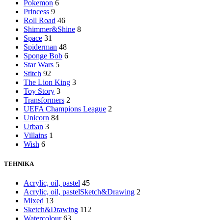
Pokemon
6
Princess
9
Roll Road
46
Shimmer&Shine
8
Space
31
Spiderman
48
Sponge Bob
6
Star Wars
5
Stitch
92
The Lion King
3
Toy Story
3
Transformers
2
UEFA Champions League
2
Unicorn
84
Urban
3
Villains
1
Wish
6
TEHNIKA
Acrylic, oil, pastel
45
Acrylic, oil, pastelSketch&Drawing
2
Mixed
13
Sketch&Drawing
112
Watercolour
63