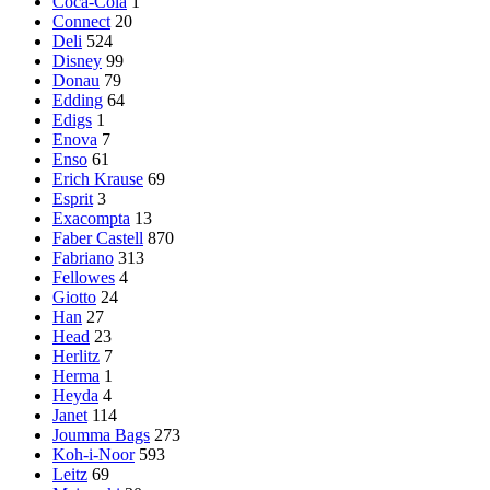
Coca-Cola
1
Connect
20
Deli
524
Disney
99
Donau
79
Edding
64
Edigs
1
Enova
7
Enso
61
Erich Krause
69
Esprit
3
Exacompta
13
Faber Castell
870
Fabriano
313
Fellowes
4
Giotto
24
Han
27
Head
23
Herlitz
7
Herma
1
Heyda
4
Janet
114
Joumma Bags
273
Koh-i-Noor
593
Leitz
69