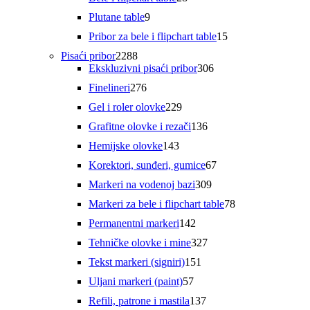
proizvoda
9
Plutane table
9
proizvoda
15
Pribor za bele i flipchart table
15
proizvoda
2288
Pisaći pribor
2288
proizvoda
306
Ekskluzivni pisaći pribor
306
proizvoda
276
Finelineri
276
proizvoda
229
Gel i roler olovke
229
proizvoda
136
Grafitne olovke i rezači
136
proizvoda
143
Hemijske olovke
143
proizvoda
67
Korektori, sunđeri, gumice
67
proizvoda
309
Markeri na vodenoj bazi
309
proizvoda
78
Markeri za bele i flipchart table
78
proizvoda
142
Permanentni markeri
142
proizvoda
327
Tehničke olovke i mine
327
proizvoda
151
Tekst markeri (signiri)
151
proizvod
57
Uljani markeri (paint)
57
proizvoda
137
Refili, patrone i mastila
137