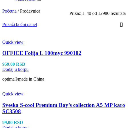
Početna
/
Prodavnica
S
Prikaz 1–40 od 12986 rezultata
p
n
Prikaži bočni panel
Quick view
OFFICE Folija L 100myc 990102
959,00
RSD
Dodaj u korpu
optima®made in China
Quick view
Sveska S-cool Premium Boy’s collection A5 MP karo
SC3508
99,00
RSD
Dodaj u korpu