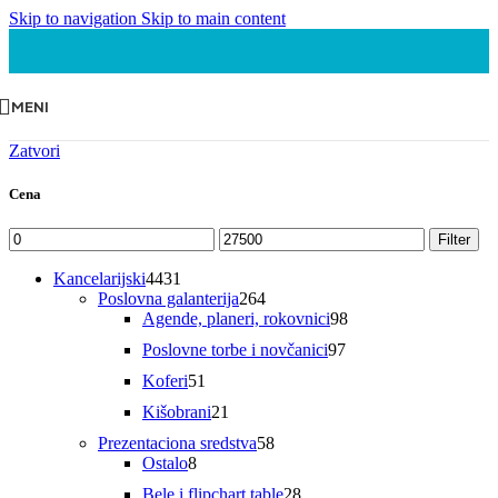
Skip to navigation
Skip to main content
MENI
Zatvori
Cena
Minimalna
Maksimalna
Filter
cena
cena
4431
Kancelarijski
4431
proizvod
264
Poslovna galanterija
264
proizvoda
98
Agende, planeri, rokovnici
98
proizvoda
97
Poslovne torbe i novčanici
97
proizvoda
51
Koferi
51
proizvod
21
Kišobrani
21
proizvod
58
Prezentaciona sredstva
58
8
proizvoda
Ostalo
8
proizvoda
28
Bele i flipchart table
28