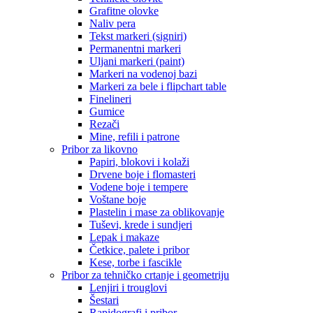
Grafitne olovke
Naliv pera
Tekst markeri (signiri)
Permanentni markeri
Uljani markeri (paint)
Markeri na vodenoj bazi
Markeri za bele i flipchart table
Finelineri
Gumice
Rezači
Mine, refili i patrone
Pribor za likovno
Papiri, blokovi i kolaži
Drvene boje i flomasteri
Vodene boje i tempere
Voštane boje
Plastelin i mase za oblikovanje
Tuševi, krede i sundjeri
Lepak i makaze
Četkice, palete i pribor
Kese, torbe i fascikle
Pribor za tehničko crtanje i geometriju
Lenjiri i trouglovi
Šestari
Rapidografi i pribor