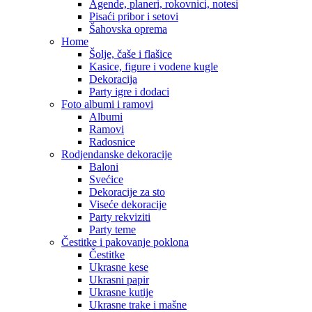
Agende, planeri, rokovnici, notesi
Pisaći pribor i setovi
Šahovska oprema
Home
Šolje, čaše i flašice
Kasice, figure i vodene kugle
Dekoracija
Party igre i dodaci
Foto albumi i ramovi
Albumi
Ramovi
Radosnice
Rodjendanske dekoracije
Baloni
Svećice
Dekoracije za sto
Viseće dekoracije
Party rekviziti
Party teme
Čestitke i pakovanje poklona
Čestitke
Ukrasne kese
Ukrasni papir
Ukrasne kutije
Ukrasne trake i mašne