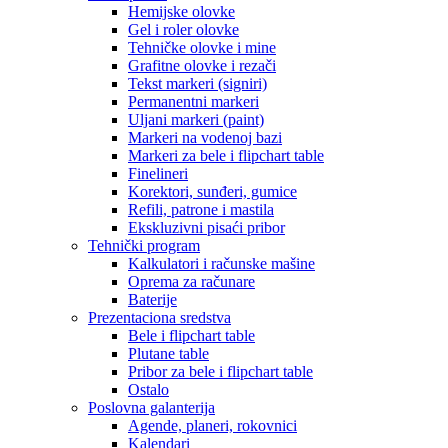
Hemijske olovke
Gel i roler olovke
Tehničke olovke i mine
Grafitne olovke i rezači
Tekst markeri (signiri)
Permanentni markeri
Uljani markeri (paint)
Markeri na vodenoj bazi
Markeri za bele i flipchart table
Finelineri
Korektori, sunđeri, gumice
Refili, patrone i mastila
Ekskluzivni pisaći pribor
Tehnički program
Kalkulatori i računske mašine
Oprema za računare
Baterije
Prezentaciona sredstva
Bele i flipchart table
Plutane table
Pribor za bele i flipchart table
Ostalo
Poslovna galanterija
Agende, planeri, rokovnici
Kalendari