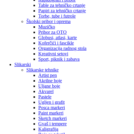
Table za tehničko crtanje
Papiri za tehničko crtanje
Torbe, tube i futrole
Školski pribor i oprema
Muzičko
Pribor za OTO
Globusi, atlasi, karte
Koferčići i fascikle
Organizacija radnog stola
Kreativni setovi
Sport, piknik i zabava
Slikarski
Slikarske tehnike
Artist pen
Akrilne boje
Uljane boje
Akvarel
Pastele
Ugljen i grafit
Posca markeri
Paint markeri
Sketch markeri
Gvaš i tempere
Kaligrafija