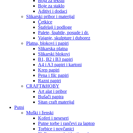
Boja za tekstil
Boje za staklo
Aditivi i dodaci
Slikarski pribor i materijal
Četkice
Štafelaji i podloge
Palete, špahtle, posude i dr.
Vajanje, skulpture i duborez
Platna, blokovi i papiri
Slikarska platna
Slikarski blokovi
B1, B2 i B3 papiri
A4 i A3 papiri i kartoni
Krep papiri
Pena i filc papiri
Razni papiri
CRAFT&HOBY
Art alat i pribor
Bušači papira
Sitan craft materijal
Putni
Muški i ženski
Koferi i neseseri
Putne torbe i rančevi za laptop
Torbice i novčanici