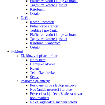
Flašice za vodu i kutije za hranu
Tagovi za kofere i jastuci
Kišobrani
Ostalo
Dečiji
Koferi i neseseri
Putne torbe i rančići
Torbice i novčanici
Flašice za vodu i kutije za hranu
Tagovi za kofere i jastuci
Kišobrani i kabanice
Ostalo
Pokloni
Ekskluzivni pisaći pribor
Naliv pera
Hemijske olovke
Roleri
Tehničke olovke
Setovi
Poslovna galanterija
Poslovne torbe i laptop rančevi
Novčanici, neseseri i torbice
Privesci za ključeve, šnale za novac i
bookmarkeri
Nakit, ogledalca, manikir setovi