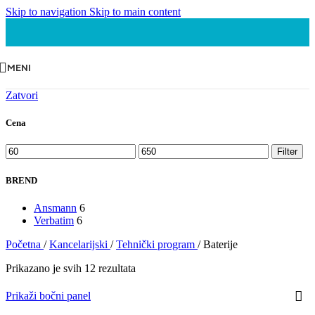
Skip to navigation
Skip to main content
MENI
Zatvori
Cena
Minimalna
Maksimalna
Filter
cena
cena
BREND
Ansmann
6
Verbatim
6
Početna
/
Kancelarijski
/
Tehnički program
/
Baterije
Prikazano je svih 12 rezultata
Prikaži bočni panel