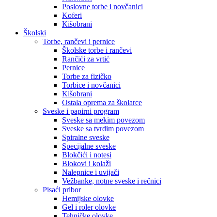
Poslovne torbe i novčanici
Koferi
Kišobrani
Školski
Torbe, rančevi i pernice
Školske torbe i rančevi
Rančići za vrtić
Pernice
Torbe za fizičko
Torbice i novčanici
Kišobrani
Ostala oprema za školarce
Sveske i papirni program
Sveske sa mekim povezom
Sveske sa tvrdim povezom
Spiralne sveske
Specijalne sveske
Blokčići i notesi
Blokovi i kolaži
Nalepnice i uvijači
Vežbanke, notne sveske i rečnici
Pisaći pribor
Hemijske olovke
Gel i roler olovke
Tehničke olovke