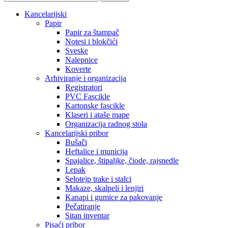
Kancelarijski
Papir
Papir za štampač
Notesi i blokčići
Sveske
Nalepnice
Koverte
Arhiviranje i organizacija
Registratori
PVC Fascikle
Kartonske fascikle
Klaseri i ataše mape
Organizacija radnog stola
Kancelarijski pribor
Bušači
Heftalice i municija
Spajalice, štipaljke, čiode, rajsnedle
Lepak
Selotejp trake i stalci
Makaze, skalpeli i lenjiri
Kanapi i gumice za pakovanje
Pečatiranje
Sitan inventar
Pisaći pribor