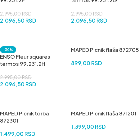
99.231.2F
termos 99.231.2G
2.995,00
RSD
2.995,00
RSD
2.096,50
RSD
2.096,50
RSD
DODAJ U KORPU
DODAJ U KORPU
MAPED Picnik flaša 872705
-30%
ENSO Fleur squares
899,00
RSD
termos 99.231.2H
DODAJ U KORPU
2.995,00
RSD
2.096,50
RSD
DODAJ U KORPU
MAPED Picnik torba
MAPED Picnik flaša 871201
872301
1.399,00
RSD
1.499,00
RSD
DODAJ U KORPU