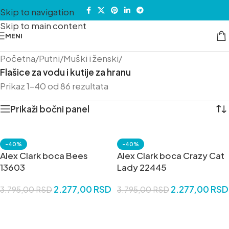
Skip to navigation
Skip to main content
MENI
Početna
/
Putni
/
Muški i ženski
/
Flašice za vodu i kutije za hranu
Prikaz 1–40 od 86 rezultata
Prikaži bočni panel
-40%
-40%
Alex Clark boca Bees
Alex Clark boca Crazy Cat
13603
Lady 22445
2.277,00
RSD
2.277,00
RSD
3.795,00
RSD
3.795,00
RSD
DODAJ U KORPU
DODAJ U KORPU