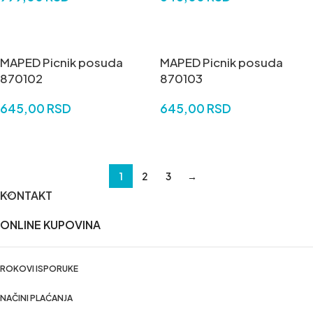
DODAJ U KORPU
DODAJ U KORPU
MAPED Picnik posuda
MAPED Picnik posuda
870102
870103
645,00
RSD
645,00
RSD
DODAJ U KORPU
DODAJ U KORPU
1
2
3
→
KONTAKT
ONLINE KUPOVINA
ROKOVI ISPORUKE
NAČINI PLAĆANJA