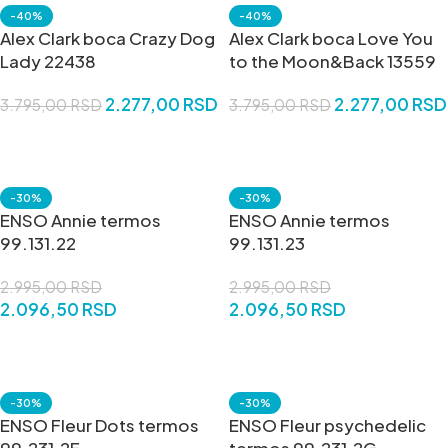
-40%
-40%
Alex Clark boca Crazy Dog
Alex Clark boca Love You
Lady 22438
to the Moon&Back 13559
2.277,00
RSD
2.277,00
RSD
3.795,00
RSD
3.795,00
RSD
DODAJ U KORPU
DODAJ U KORPU
-30%
-30%
ENSO Annie termos
ENSO Annie termos
99.131.22
99.131.23
2.995,00
RSD
2.995,00
RSD
2.096,50
RSD
2.096,50
RSD
DODAJ U KORPU
DODAJ U KORPU
-30%
-30%
ENSO Fleur Dots termos
ENSO Fleur psychedelic