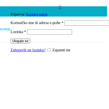
Prijavi se
Napravi nalog
Obavezno
Korisničko ime ili adresa e-pošte
*
00
RSD
Obavezno
Lozinka
*
Ulogujte se
Zaboravili ste lozinku?
Zapamti me