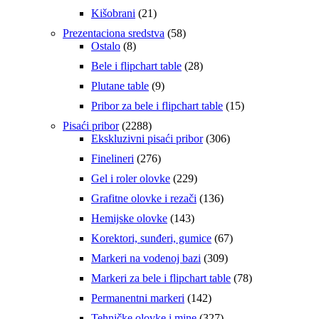
proizvod
21
Kišobrani
21
OFFICE Folija L 100myc 990102
proizvod
58
Prezentaciona sredstva
58
959,00
RSD
8
proizvoda
Ostalo
8
proizvoda
28
Bele i flipchart table
28
optima®made in China
proizvoda
9
Plutane table
9
Dodaj u korpu
proizvoda
15
Pribor za bele i flipchart table
15
proizvoda
Quick view
2288
Pisaći pribor
2288
proizvoda
306
Ekskluzivni pisaći pribor
306
Sveska S-cool Premium Boy’s collection A5 MP 
proizvoda
276
Finelineri
276
proizvoda
99,00
RSD
229
Gel i roler olovke
229
proizvoda
136
Grafitne olovke i rezači
136
s-cool® made in Srbija
proizvoda
143
Hemijske olovke
143
Dodaj u korpu
proizvoda
67
Korektori, sunđeri, gumice
67
proizvoda
Quick view
309
Markeri na vodenoj bazi
309
proizvoda
78
Markeri za bele i flipchart table
78
Sveska S-cool Premium Boy’s collection A5 MP d
proizvoda
142
Permanentni markeri
142
99,00
RSD
proizvoda
327
Tehničke olovke i mine
327