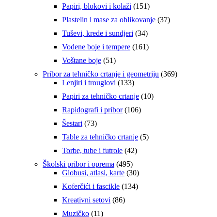
proizvoda
151
Papiri, blokovi i kolaži
151
proizvod
Originalna
Trenutna
2.856,75
RSD
4.395,00
RSD
37
Plastelin i mase za oblikovanje
37
cena
cena
proizvoda
34
Joumma Bags® Spain
Tuševi, krede i sundjeri
34
je
je:
proizvoda
bila:
2.856,75 RSD.
161
Vodene boje i tempere
161
4.395,00 RSD.
Dodaj u korpu
proizvod
51
Voštane boje
51
proizvod
-35%
369
Pribor za tehničko crtanje i geometriju
369
133
proizvoda
Lenjiri i trouglovi
133
Quick view
proizvoda
10
Papiri za tehničko crtanje
10
ADEPT Kurt novčanik 80.911.22
proizvoda
106
Rapidografi i pribor
106
proizvoda
73
Originalna
Trenutna
Šestari
73
2.921,75
RSD
4.495,00
RSD
proizvoda
cena
cena
5
Table za tehničko crtanje
5
Joumma Bags® Spain
je
je:
proizvoda
bila:
2.921,75 RSD.
42
Torbe, tube i futrole
42
4.495,00 RSD.
Dodaj u korpu
proizvoda
495
Školski pribor i oprema
495
proizvoda
30
Globusi, atlasi, karte
30
-35%
proizvoda
134
Koferčići i fascikle
134
Quick view
proizvoda
86
Kreativni setovi
86
proizvoda
ADEPT Kurt novčanik 80.912.22
11
Muzičko
11