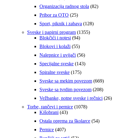
proizvoda
82
Organizacija radnog stola
82
Originalna
Trenutna
3.246,75
RSD
4.995,00
RSD
proizvoda
cena
cena
25
Pribor za OTO
25
Joumma Bags® Spain
je
je:
proizvoda
128
Sport, piknik i zabava
128
bila:
3.246,75 RSD.
proizvoda
4.995,00 RSD.
Dodaj u korpu
1355
Sveske i papirni program
1355
94
proizvoda
Blokčići i notesi
94
-35%
proizvoda
55
Blokovi i kolaži
55
proizvoda
Quick view
56
Nalepnice i uvijači
56
proizvoda
143
Specijalne sveske
143
ADEPT Kurt novčanik 80.931.21
proizvoda
175
Spiralne sveske
175
Originalna
Trenutna
3.051,75
RSD
4.695,00
RSD
proizvoda
669
Sveske sa mekim povezom
669
cena
cena
proizvoda
Joumma Bags® Spain
je
je:
208
Sveske sa tvrdim povezom
208
bila:
3.051,75 RSD.
proizvoda
26
Vežbanke, notne sveske i rečnici
26
4.695,00 RSD.
Dodaj u korpu
proizvoda
1078
Torbe, rančevi i pernice
1078
-35%
43
proizvoda
Kišobrani
43
proizvoda
54
Ostala oprema za školarce
54
Quick view
proizvoda
407
Pernice
407
ADEPT Kurt novčanik 80.931.22
proizvoda
52