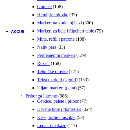
proizvoda
199,00
RSD
158
Gumice
158
proizvoda
37
Hemijske olovke
37
s-cool® made in Srbija
proizvoda
300
Markeri na vodenoj bazi
300
Dodaj u korpu
proizvoda
79
Markeri za bele i flipchart table
79
AKCIJE
proizvoda
108
Mine, refili i patrone
108
-35%
proizvoda
33
Naliv pera
33
proizvoda
Quick view
139
Permanentni markeri
139
proizvoda
168
Rezači
168
ADEPT Jim novčanik 80.801.21
proizvoda
221
Tehničke olovke
221
Originalna
Trenutna
1.946,75
RSD
2.995,00
RSD
proizvod
153
Tekst markeri (signiri)
153
cena
cena
proizvoda
Joumma Bags® Spain
je
je:
57
Uljani markeri (paint)
57
bila:
1.946,75 RSD.
proizvoda
986
Pribor za likovno
986
2.995,00 RSD.
Dodaj u korpu
proizvoda
77
Četkice, palete i pribor
77
proizvoda
-35%
324
Drvene boje i flomasteri
324
proizvoda
53
Kese, torbe i fascikle
53
Quick view
proizvoda
117
Lepak i makaze
117
ADEPT Jim novčanik 80.871.23