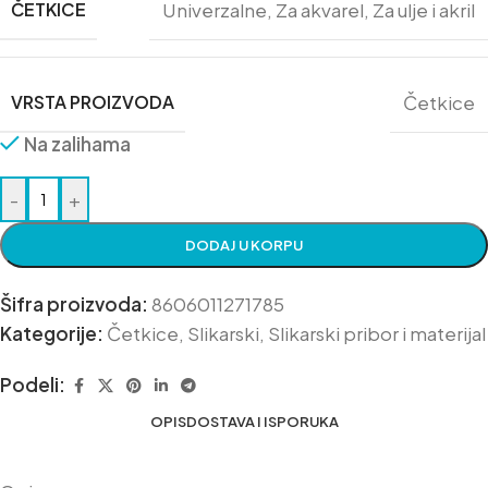
ČETKICE
Univerzalne
,
Za akvarel
,
Za ulje i akril
VRSTA PROIZVODA
Četkice
Na zalihama
-
+
DODAJ U KORPU
Šifra proizvoda:
8606011271785
Kategorije:
Četkice
,
Slikarski
,
Slikarski pribor i materijal
Podeli:
OPIS
DOSTAVA I ISPORUKA