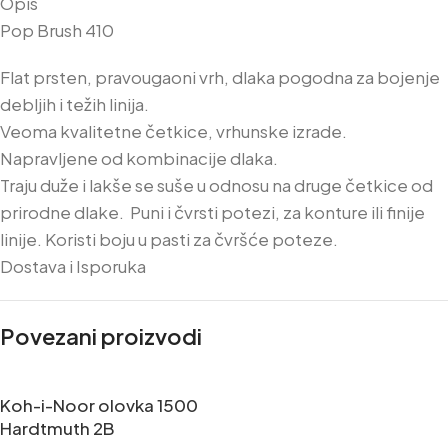
Opis
Pop Brush 410
Flat prsten, pravougaoni vrh, dlaka pogodna za bojenje
debljih i težih linija.
Veoma kvalitetne četkice, vrhunske izrade.
Napravljene od kombinacije dlaka.
Traju duže i lakše se suše u odnosu na druge četkice od
prirodne dlake. Puni i čvrsti potezi, za konture ili finije
linije. Koristi boju u pasti za čvršće poteze.
Dostava i Isporuka
Povezani proizvodi
Koh-i-Noor olovka 1500
Hardtmuth 2B