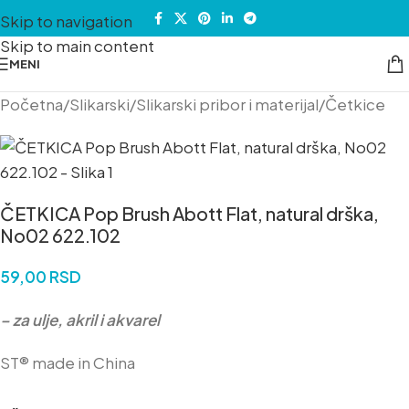
Skip to navigation
Skip to main content
MENI
Početna
/
Slikarski
/
Slikarski pribor i materijal
/
Četkice
ČETKICA Pop Brush Abott Flat, natural drška,
No02 622.102
59,00
RSD
– za ulje, akril i akvarel
ST® made in China