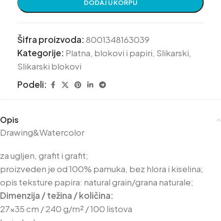
DODAJ U KORPU
Šifra proizvoda:
8001348163039
Kategorije:
Platna, blokovi i papiri
,
Slikarski
,
Slikarski blokovi
Podeli:
Opis
Drawing&Watercolor
za ugljen, grafit i grafit;
proizveden je od 100% pamuka, bez hlora i kiselina;
opis teksture papira: natural grain/grana naturale;
Dimenzija / težina / količina:
27×35 cm / 240 g/m² / 100 listova