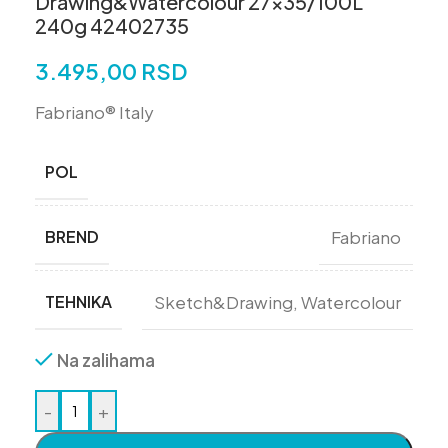
Drawing&Watercolour 27×35/100L
240g 42402735
3.495,00
RSD
Fabriano® Italy
POL
BREND
Fabriano
TEHNIKA
Sketch&Drawing
,
Watercolour
Na zalihama
-
+