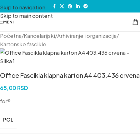
Skip to navigation
Skip to main content
MENI
Početna
/
Kancelarijski
/
Arhiviranje i organizacija
/
Kartonske fascikle
Office Fascikla klapna karton A4 403.436 crvena
65,00
RSD
for®
POL