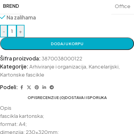
BREND
Office
Na zalihama
-
+
DODAJ U KORPU
Šifra proizvoda:
3870038000122
Kategorije:
Arhiviranje i organizacija
,
Kancelarijski
,
Kartonske fascikle
Podeli:
OPIS
RECENZIJE (0)
DOSTAVA I ISPORUKA
Opis
fascikla kartonska;
format: A4;
dimenzija: 230x320mm;