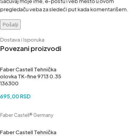
Sačuvaj moje ime, e-poštu i veb mesto u ovom
pregledaču veba za sledeći put kada komentarišem.
Dostava i Isporuka
Povezani proizvodi
Faber Castell Tehnička
olovka TK-fine 9713 0.35
136300
695,00
RSD
DODAJ U KORPU
Faber Castell® Germany
Faber Castell Tehnička