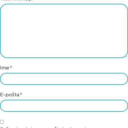
Ime
*
E-pošta
*