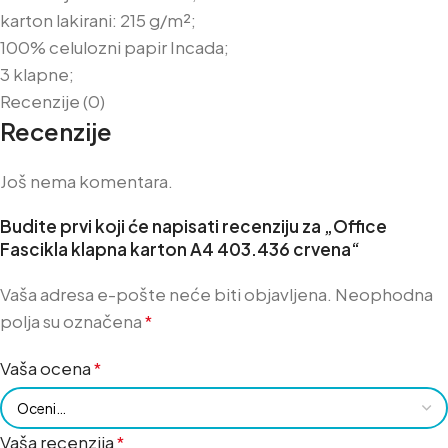
karton lakirani: 215 g/m²;
100% celulozni papir Incada;
3 klapne;
Recenzije (0)
Recenzije
Još nema komentara.
Budite prvi koji će napisati recenziju za „Office
Fascikla klapna karton A4 403.436 crvena“
Vaša adresa e-pošte neće biti objavljena.
Neophodna
polja su označena
*
Vaša ocena
*
Vaša recenzija
*