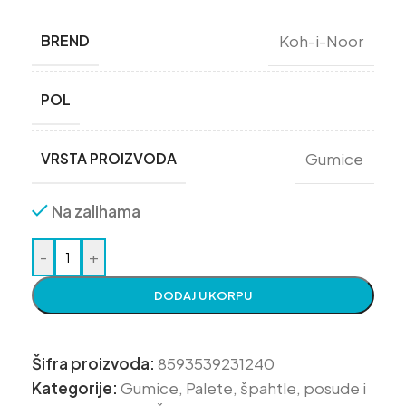
BREND
Koh-i-Noor
POL
VRSTA PROIZVODA
Gumice
Na zalihama
-
+
DODAJ U KORPU
Šifra proizvoda:
8593539231240
Kategorije:
Gumice
,
Palete, špahtle, posude i