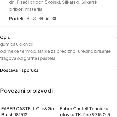
dr.
,
Pisaći pribor
,
Školski
,
Slikarski
,
Slikarski
pribor i materijal
Podeli:
Opis
gumica u olovci;
od meke termoplastike za precizno i uredno brisanje
tragova od grafita i pastela;
Dostava i Isporuka
Povezani proizvodi
FABER CASTELL Clic&Go
Faber Castell Tehnička
Brush 181512
olovka TK-fine 9715 0.5