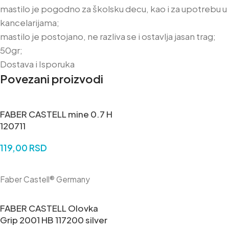
mastilo je pogodno za školsku decu, kao i za upotrebu u
kancelarijama;
mastilo je postojano, ne razliva se i ostavlja jasan trag;
50gr;
Dostava i Isporuka
Povezani proizvodi
FABER CASTELL mine 0.7 H
120711
119,00
RSD
DODAJ U KORPU
Faber Castell® Germany
FABER CASTELL Olovka
Grip 2001 HB 117200 silver