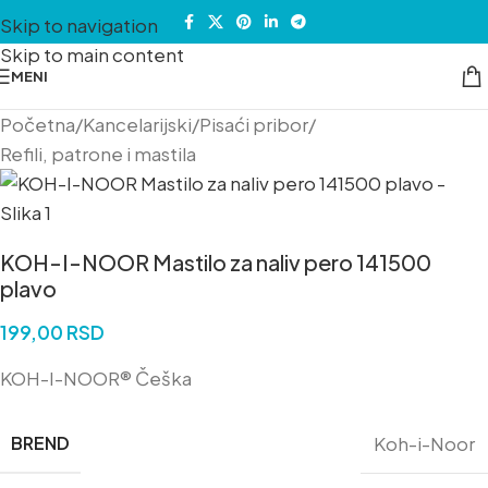
Skip to navigation
Skip to main content
MENI
Početna
/
Kancelarijski
/
Pisaći pribor
/
Refili, patrone i mastila
KOH-I-NOOR Mastilo za naliv pero 141500
plavo
199,00
RSD
KOH-I-NOOR® Češka
BREND
Koh-i-Noor