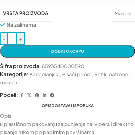
VRSTA PROIZVODA
Mastila
Na zalihama
-
+
DODAJ U KORPU
Šifra proizvoda:
8593540000590
Kategorije:
Kancelarijski
,
Pisaći pribor
,
Refili, patrone i
mastila
Podeli:
OPIS
DOSTAVA I ISPORUKA
Opis
u plastičnom pakovanju za punjenje naliv pera i direktno
pisanje rukom po papirnim površinama;