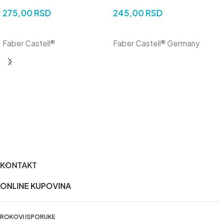
275,00
RSD
245,00
RSD
DODAJ U KORPU
DODAJ U KORPU
Faber Castell®
Faber Castell® Germany
KONTAKT
ONLINE KUPOVINA
ROKOVI ISPORUKE