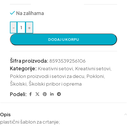
Na zalihama
-
+
DODAJ U KORPU
Šifra proizvoda:
8593539256106
Kategorije:
Kreativni setovi
,
Kreativni setovi
,
Poklon proizvodi i setovi za decu
,
Pokloni
,
Školski
,
Školski pribor i oprema
Podeli:
Opis
plastični šablon za crtanje;