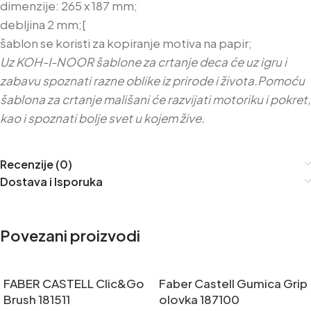
dimenzije: 265 x 187 mm;
debljina 2 mm;[
šablon se koristi za kopiranje motiva na papir;
Uz KOH-I-NOOR šablone za crtanje deca će uz igru i
zabavu spoznati razne oblike iz prirode i života.Pomoću
šablona za crtanje mališani će razvijati motoriku i pokret,
kao i spoznati bolje svet u kojem žive.
Recenzije (0)
Dostava i Isporuka
Povezani proizvodi
FABER CASTELL Clic&Go
Faber Castell Gumica Grip
Brush 181511
olovka 187100