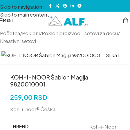
Skip to navigation
Skip to main content
MENI
Početna
/
Pokloni
/
Poklon proizvodi i setovi za decu
/
Kreativni setovi
KOH-I-NOOR Šablon Magija
9820010001
259,00
RSD
Koh-i-noor® Češka
BREND
Koh-i-Noor