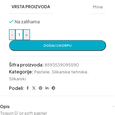
VRSTA PROIZVODA
Mine
Na zalihama
-
+
DODAJ U KORPU
Šifra proizvoda:
8593539095590
Kategorije:
Pastele
,
Slikarske tehnike
,
Slikarski
Podeli:
Opis
Toison D`or soft pastel