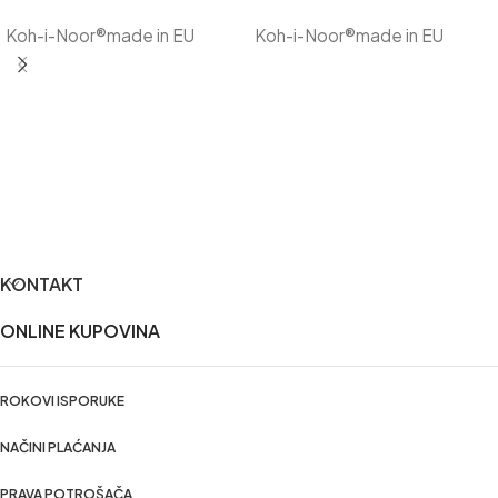
DODAJ U KORPU
DODAJ U KORPU
Koh-i-Noor®made in EU
Koh-i-Noor®made in EU
KONTAKT
ONLINE KUPOVINA
ROKOVI ISPORUKE
NAČINI PLAĆANJA
PRAVA POTROŠAČA