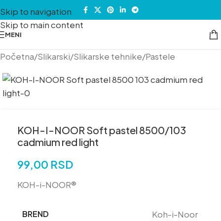
Skip to navigation
Skip to main content
MENI
Početna
/
Slikarski
/
Slikarske tehnike
/
Pastele
KOH-I-NOOR Soft pastel 8500/103
cadmium red light
99,00
RSD
KOH-i-NOOR®
BREND
Koh-i-Noor