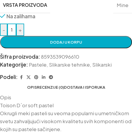
VRSTA PROIZVODA
Mine
Na zalihama
-
+
DODAJ U KORPU
Šifra proizvoda:
8593539096610
Kategorije:
Pastele
,
Slikarske tehnike
,
Slikarski
Podeli:
OPIS
RECENZIJE (0)
DOSTAVA I ISPORUKA
Opis
Toison D`or soft pastel
Okrugli meki pasteli su veoma popularni u umetničkom
svetu zahvaljujući visokom kvalitetu svih komponenti od
kojih su pastele sačinjene.