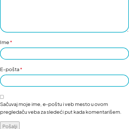
Ime
*
E-pošta
*
Sačuvaj moje ime, e-poštu i veb mesto u ovom
pregledaču veba za sledeći put kada komentarišem.