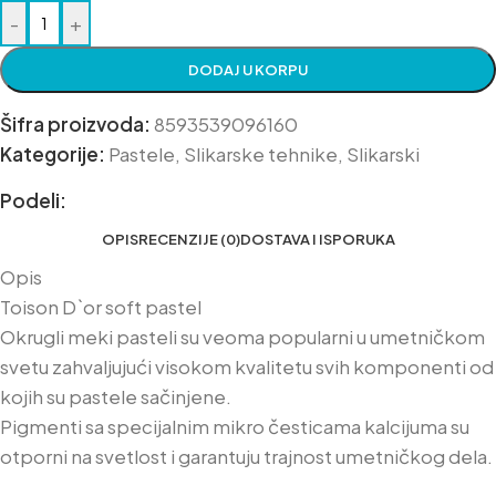
-
+
DODAJ U KORPU
Šifra proizvoda:
8593539096160
Kategorije:
Pastele
,
Slikarske tehnike
,
Slikarski
Podeli:
OPIS
RECENZIJE (0)
DOSTAVA I ISPORUKA
Opis
Toison D`or soft pastel
Okrugli meki pasteli su veoma popularni u umetničkom
svetu zahvaljujući visokom kvalitetu svih komponenti od
kojih su pastele sačinjene.
Pigmenti sa specijalnim mikro česticama kalcijuma su
otporni na svetlost i garantuju trajnost umetničkog dela.