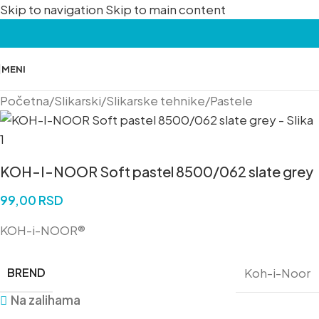
Skip to navigation
Skip to main content
MENI
Početna
/
Slikarski
/
Slikarske tehnike
/
Pastele
KOH-I-NOOR Soft pastel 8500/062 slate grey
99,00
RSD
KOH-i-NOOR®
BREND
Koh-i-Noor
Na zalihama