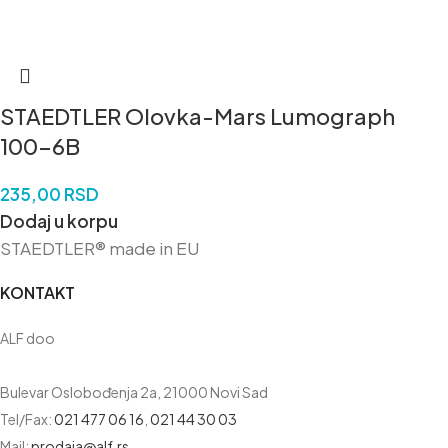
STAEDTLER Olovka-Mars Lumograph
100-6B
235,00
RSD
Dodaj u korpu
STAEDTLER® made in EU
KONTAKT
ALF doo
Bulevar Oslobođenja 2a, 21000 Novi Sad
Tel/Fax:
021 477 06 16
,
021 44 30 03
Mail:
prodaja@alf.rs