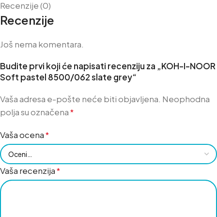
Recenzije (0)
Recenzije
Još nema komentara.
Budite prvi koji će napisati recenziju za „KOH-I-NOOR
Soft pastel 8500/062 slate grey“
Vaša adresa e-pošte neće biti objavljena.
Neophodna
polja su označena
*
Vaša ocena
*
Vaša recenzija
*