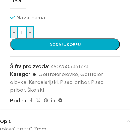
POL
Na zalihama
-
+
DODAJ U KORPU
Šifra proizvoda:
4902505461774
Kategorije:
Gel i roler olovke
,
Gel i roler
olovke
,
Kancelarijski
,
Pisaći pribor
,
Pisaći
pribor
,
Školski
Podeli:
Opis
(plava) ispis: 0,7mm