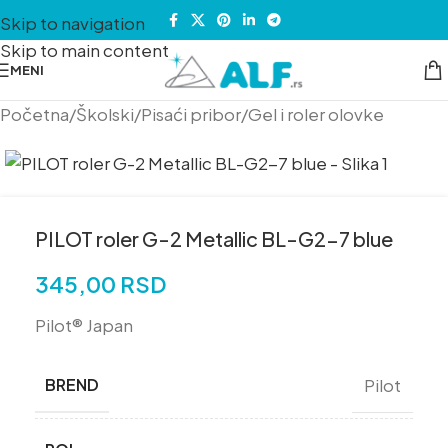
Skip to navigation
Skip to main content
MENI
Početna
/
Školski
/
Pisaći pribor
/
Gel i roler olovke
PILOT roler G-2 Metallic BL-G2-7 blue
345,00
RSD
Pilot® Japan
BREND
Pilot