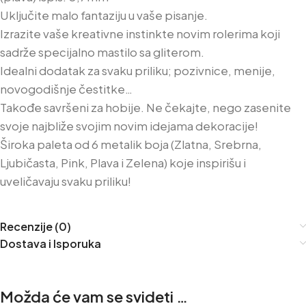
Uključite malo fantaziju u vaše pisanje.
Izrazite vaše kreativne instinkte novim rolerima koji
sadrže specijalno mastilo sa gliterom.
Idealni dodatak za svaku priliku; pozivnice, menije,
novogodišnje čestitke…
Takođe savršeni za hobije. Ne čekajte, nego zasenite
svoje najbliže svojim novim idejama dekoracije!
Široka paleta od 6 metalik boja (Zlatna, Srebrna,
Ljubičasta, Pink, Plava i Zelena) koje inspirišu i
uveličavaju svaku priliku!
Recenzije (0)
Dostava i Isporuka
Možda će vam se svideti …