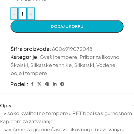
-
+
DODAJ U KORPU
Šifra proizvoda:
8006919072048
Kategorije:
Gvaš i tempere
,
Pribor za likovno
,
Školski
,
Slikarske tehnike
,
Slikarski
,
Vodene
boje i tempere
Podeli:
Opis
– visoko kvalitetne tempere u PET boci sa sigurnosnom
kapicom za zatvaranje;
– savršene za grupne časove likovnog obrazovanja u