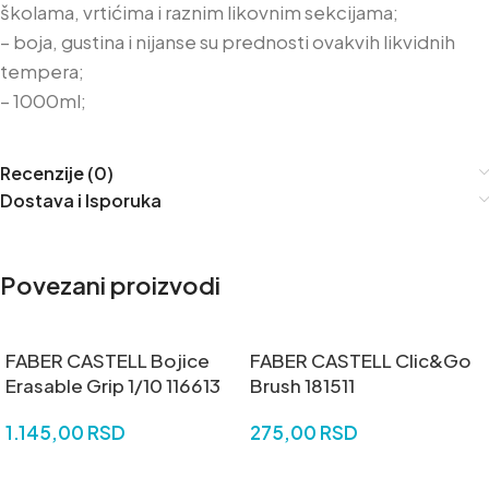
školama, vrtićima i raznim likovnim sekcijama;
– boja, gustina i nijanse su prednosti ovakvih likvidnih
tempera;
– 1000ml;
Recenzije (0)
Dostava i Isporuka
Povezani proizvodi
FABER CASTELL Bojice
FABER CASTELL Clic&Go
Erasable Grip 1/10 116613
Brush 181511
1.145,00
RSD
275,00
RSD
DODAJ U KORPU
DODAJ U KORPU