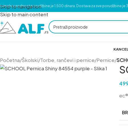
Skip to navigation
inimalna vrednost porudžbine je 1.500 dinara. Dostava za sve porudžbine je 3
Skip to main content
KANCEL
Početna
/
Školski
/
Torbe, rančevi i pernice
/
Pernice
/
SCHO
S
49
ec®
B