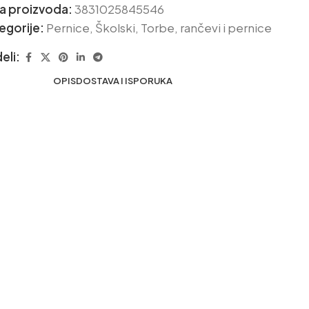
ra proizvoda:
3831025845546
egorije:
Pernice
,
Školski
,
Torbe, rančevi i pernice
eli:
OPIS
DOSTAVA I ISPORUKA