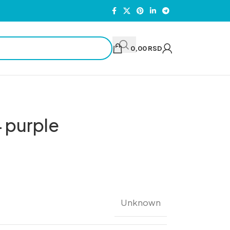
0,00
RSD
 purple
Unknown