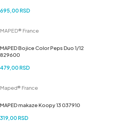
695,00
RSD
DODAJ U KORPU
MAPED® France
MAPED Bojice Color Peps Duo 1/12
829600
479,00
RSD
DODAJ U KORPU
Maped® France
MAPED makaze Koopy 13 037910
319,00
RSD
DODAJ U KORPU