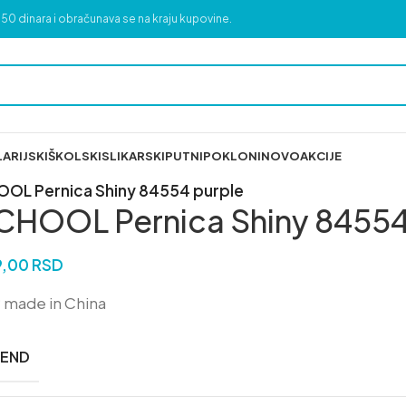
50 dinara i obračunava se na kraju kupovine.
ARIJSKI
ŠKOLSKI
SLIKARSKI
PUTNI
POKLONI
NOVO
AKCIJE
OL Pernica Shiny 84554 purple
CHOOL Pernica Shiny 84554
9,00
RSD
 made in China
REND