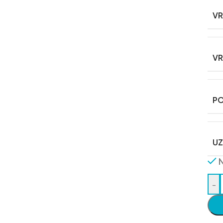
VR
VR
P
UZ
-