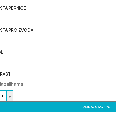
STA PERNICE
STA PROIZVODA
OL
RAST
Na zalihama
+
DODAJ U KORPU