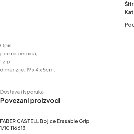
Šif
Kat
Pod
Opis
prazna pernica;
1 zip;
dimenzije: 19 x 4 x 5cm;
Dostava i Isporuka
Povezani proizvodi
FABER CASTELL Bojice Erasable Grip
1/10 116613