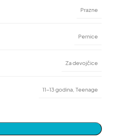
Prazne
Pernice
Za devojčice
11-13 godina
,
Teenage