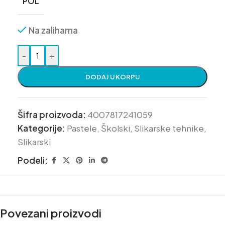
POL
Na zalihama
-
+
DODAJ U KORPU
Šifra proizvoda:
4007817241059
Kategorije:
Pastele
,
Školski
,
Slikarske tehnike
,
Slikarski
Podeli:
Povezani proizvodi