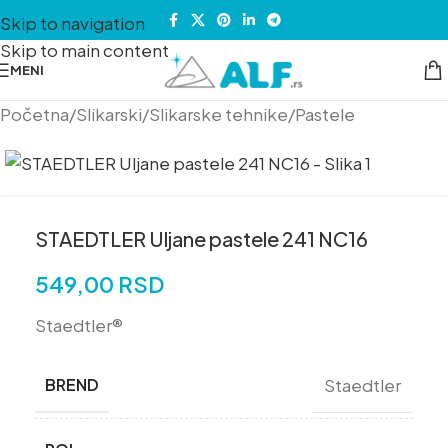
Skip to navigation
Skip to main content
MENI
Početna
/
Slikarski
/
Slikarske tehnike
/
Pastele
STAEDTLER Uljane pastele 241 NC16
549,00
RSD
Staedtler®
BREND
Staedtler