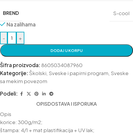
BREND
S-cool
Na zalihama
-
+
DODAJ U KORPU
Šifra proizvoda:
8605034087960
Kategorije:
Školski
,
Sveske i papirni program
,
Sveske
sa mekim povezom
Podeli:
OPIS
DOSTAVA I ISPORUKA
Opis
korice: 300g/m2;
štampa: 4/1 + mat plastifikacija + UV lak;