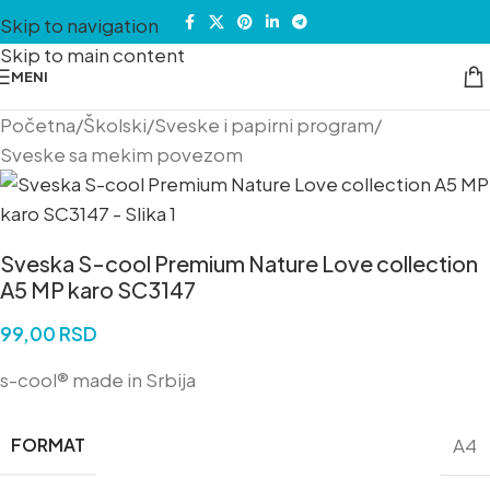
Skip to navigation
Skip to main content
MENI
Početna
/
Školski
/
Sveske i papirni program
/
Sveske sa mekim povezom
Sveska S-cool Premium Nature Love collection
A5 MP karo SC3147
99,00
RSD
s-cool® made in Srbija
FORMAT
A4