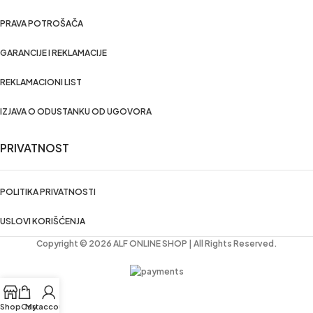
PRAVA POTROŠAČA
GARANCIJE I REKLAMACIJE
REKLAMACIONI LIST
IZJAVA O ODUSTANKU OD UGOVORA
PRIVATNOST
POLITIKA PRIVATNOSTI
USLOVI KORIŠĆENJA
Copyright © 2026 ALF ONLINE SHOP | All Rights Reserved.
Shop
Cart
My account