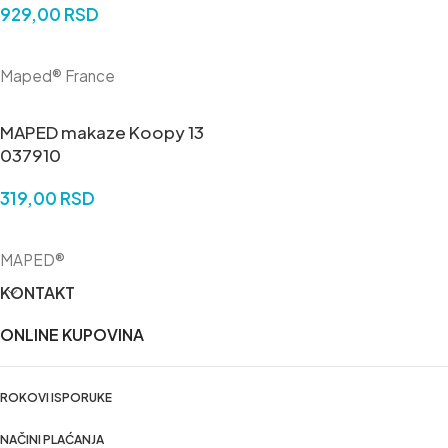
929,00
RSD
DODAJ U KORPU
Maped® France
MAPED makaze Koopy 13
037910
319,00
RSD
DODAJ U KORPU
MAPED®
KONTAKT
ONLINE KUPOVINA
ROKOVI ISPORUKE
NAČINI PLAĆANJA