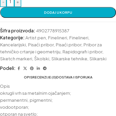
-
+
DODAJ U KORPU
Šifra proizvoda:
4902778915387
Kategorije:
Artist pen
,
Finelineri
,
Finelineri
,
Kancelarijski
,
Pisaći pribor
,
Pisaći pribor
,
Pribor za
tehničko crtanje i geometriju
,
Rapidografi i pribor
,
Sketch markeri
,
Školski
,
Slikarske tehnike
,
Slikarski
Podeli:
OPIS
RECENZIJE (0)
DOSTAVA I ISPORUKA
Opis
okrugli vrh sa metalnim ojačanjem;
permanentni, pigmentni;
vodootporan;
otporan na svetlo;