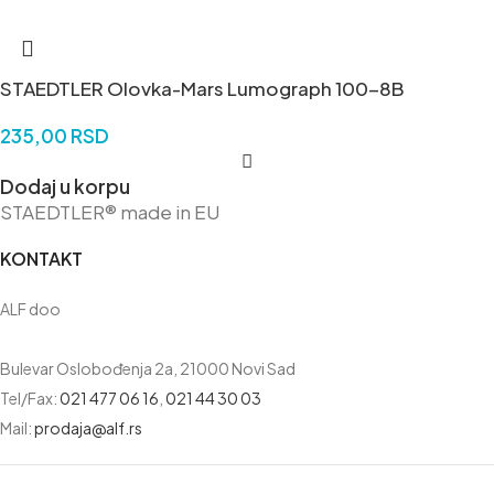
STAEDTLER Olovka-Mars Lumograph 100-8B
235,00
RSD
Dodaj u korpu
STAEDTLER® made in EU
KONTAKT
ALF doo
Bulevar Oslobođenja 2a, 21000 Novi Sad
Tel/Fax:
021 477 06 16
,
021 44 30 03
Mail:
prodaja@alf.rs