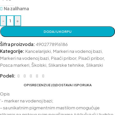
Na zalihama
-
+
DODAJ U KORPU
Šifra proizvoda:
4902778916186
Kategorije:
Kancelarijski
,
Markeri na vodenoj bazi
,
Markeri na vodenoj bazi
,
Pisaći pribor
,
Pisaći pribor
,
Posca markeri
,
Školski
,
Slikarske tehnike
,
Slikarski
Podeli:
OPIS
RECENZIJE (0)
DOSTAVA I ISPORUKA
Opis
‘- marker na vodenoj bazi;
– sa unikatnim pigmentnim mastilom omogućuje
slikanje na gotovo svim površinama /uključujući i ljudsko