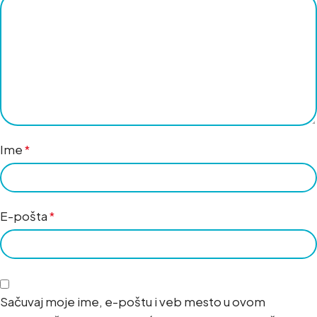
Ime
*
E-pošta
*
Sačuvaj moje ime, e-poštu i veb mesto u ovom