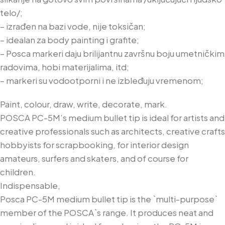
telo/;
– izrađen na bazi vode, nije toksičan;
– idealan za body painting i grafite;
– Posca markeri daju brilijantnu završnu boju umetničkim
radovima, hobi materijalima, itd;
– markeri su vodootporni i ne izbleđuju vremenom;
Paint, colour, draw, write, decorate, mark.
POSCA PC-5M’s medium bullet tip is ideal for artists and
creative professionals such as architects, creative crafts
hobbyists for scrapbooking, for interior design
amateurs, surfers and skaters, and of course for
children.
Indispensable,
Posca PC-5M medium bullet tip is the `multi-purpose`
member of the POSCA`s range. It produces neat and