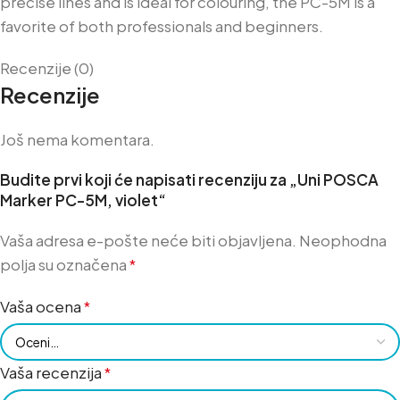
precise lines and is ideal for colouring, the PC-5M is a
favorite of both professionals and beginners.
Recenzije (0)
Recenzije
Još nema komentara.
Budite prvi koji će napisati recenziju za „Uni POSCA
Marker PC-5M, violet“
Vaša adresa e-pošte neće biti objavljena.
Neophodna
polja su označena
*
Vaša ocena
*
Vaša recenzija
*